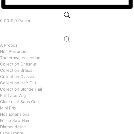
0,00
€
0
Panier
A Propos
Nos Perruques
The crown collection
Collection Chesnut
Collection Braids
Collection Classic
Collection Hair Cut
Collection Blonde Hair
Full Lace Wig
GlueLess/ Sans Colle
Mini Prix
Nos Extensions
Féline Raw Hair
Diamond Hair
Lace Frontal