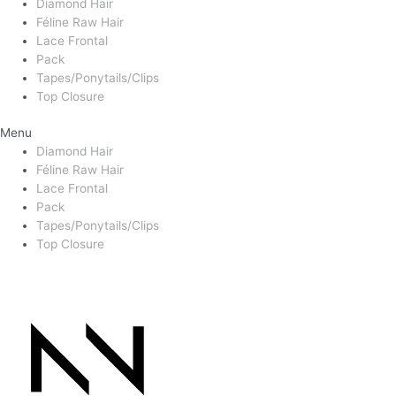
Diamond Hair
Féline Raw Hair
Lace Frontal
Pack
Tapes/Ponytails/Clips
Top Closure
Menu
Diamond Hair
Féline Raw Hair
Lace Frontal
Pack
Tapes/Ponytails/Clips
Top Closure