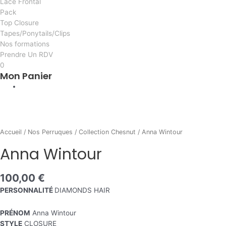
Lace Frontal
Pack
Top Closure
Tapes/Ponytails/Clips
Nos formations
Prendre Un RDV
0
Mon Panier
AI
quantité
de
Anna
Accueil
/
Nos Perruques
/
Collection Chesnut
/ Anna Wintour
Wintour
Anna Wintour
100,00
€
PERSONNALITÉ
DIAMONDS HAIR
PRÉNOM
Anna Wintour
STYLE
CLOSURE