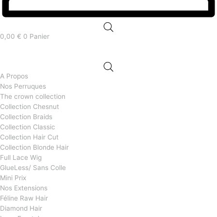
0,00
€
0
Panier
A Propos
Nos Perruques
The crown collection
Collection Chesnut
Collection Braids
Collection Classic
Collection Hair Cut
Collection Blonde Hair
Full Lace Wig
GlueLess/ Sans Colle
Mini Prix
Nos Extensions
Féline Raw Hair
Diamond Hair