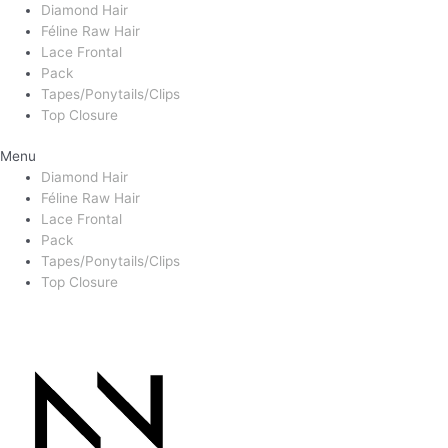
Diamond Hair
Féline Raw Hair
Lace Frontal
Pack
Tapes/Ponytails/Clips
Top Closure
Menu
Diamond Hair
Féline Raw Hair
Lace Frontal
Pack
Tapes/Ponytails/Clips
Top Closure