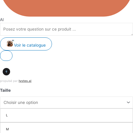
AI
AI
Voir le catalogue
propulsé par
lystes.ai
Taille
L
M