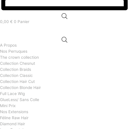
0,00
€
0
Panier
A Propos
Nos Perruques
The crown collection
Collection Chesnut
Collection Braids
Collection Classic
Collection Hair Cut
Collection Blonde Hair
Full Lace Wig
GlueLess/ Sans Colle
Mini Prix
Nos Extensions
Féline Raw Hair
Diamond Hair