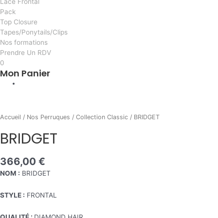
Lace Frontal
Pack
Top Closure
Tapes/Ponytails/Clips
Nos formations
Prendre Un RDV
0
Mon Panier
AI
quantité
de
Accueil
/
Nos Perruques
/
Collection Classic
/ BRIDGET
BRIDGET
BRIDGET
366,00
€
NOM :
BRIDGET
STYLE :
FRONTAL
QUALITÉ :
DIAMOND HAIR