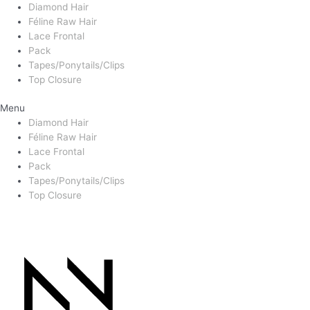
Diamond Hair
Féline Raw Hair
Lace Frontal
Pack
Tapes/Ponytails/Clips
Top Closure
Menu
Diamond Hair
Féline Raw Hair
Lace Frontal
Pack
Tapes/Ponytails/Clips
Top Closure