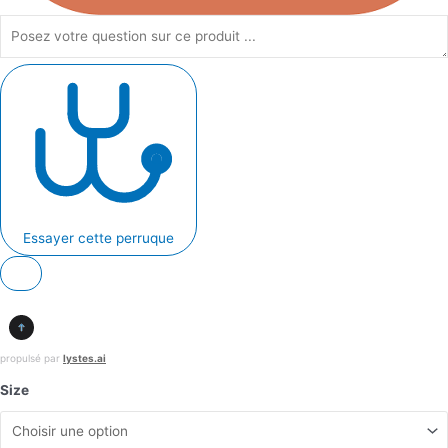
Essayer cette perruque
propulsé par
lystes.ai
Size