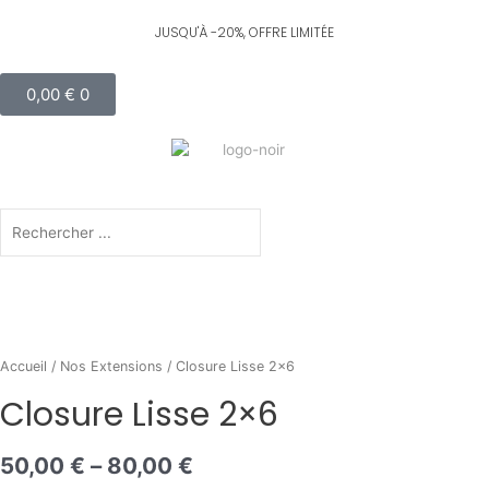
Aller
au
contenu
Panier
0,00
€
0
Rechercher
Rechercher
AI
Accueil
/
Nos Extensions
/ Closure Lisse 2×6
Closure Lisse 2×6
50,00
€
–
80,00
€