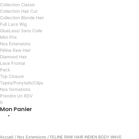
Collection Classic
Collection Hair Cut
Collection Blonde Hair
Full Lace Wig
GlueLess/ Sans Colle
Mini Prix
Nos Extensions
Féline Raw Hair
Diamond Hair
Lace Frontal
Pack
Top Closure
Tapes/Ponytails/Clips
Nos formations
Prendre Un RDV
0
Mon Panier
AI
quantité
de
Accueil
/
Nos Extensions
/ FELINE RAW HAIR INDIEN BODY WAVE