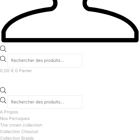
0,00
€
0
Panier
A Propos
Nos Perruques
The crown collection
Collection Chesnut
Collection Braids