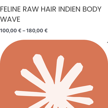
FELINE
FELINE RAW HAIR INDIEN BODY
RAW
HAIR
WAVE
INDIEN
BODY
WAVE
100,00
€
–
180,00
€
A