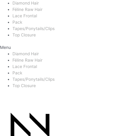
Diamond Hair
Féline Raw Hair
Lace Frontal
Pack
Tapes/Ponytails/Clips
Top Closure
Menu
Diamond Hair
Féline Raw Hair
Lace Frontal
Pack
Tapes/Ponytails/Clips
Top Closure