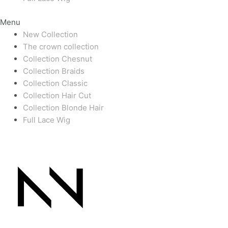
Menu
New Collection
The crown collection
Collection Chesnut
Collection Braids
Collection Classic
Collection Hair Cut
Collection Blonde Hair
Full Lace Wig