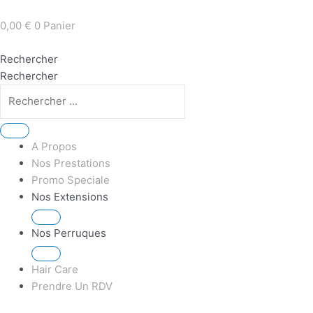
Aller
Recherche
Recherche
Recherche
Recherche
au
de
de
de
de
0,00
€
0
Panier
contenu
produits
produits
produits
produits
Rechercher
Rechercher
A Propos
Nos Prestations
Promo Speciale
Nos Extensions
Nos Perruques
Hair Care
Prendre Un RDV