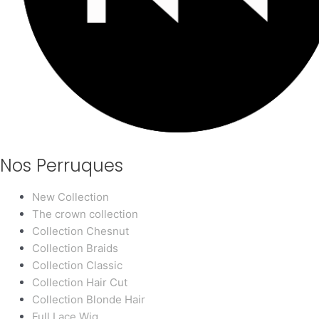
Nos Perruques
New Collection
The crown collection
Collection Chesnut
Collection Braids
Collection Classic
Collection Hair Cut
Collection Blonde Hair
Full Lace Wig