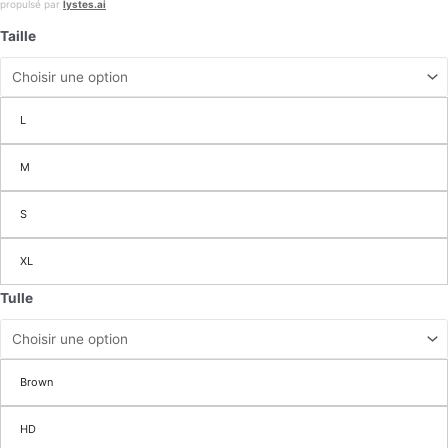
propulsé par
lystes.ai
Taille
L
M
S
XL
Tulle
Brown
HD