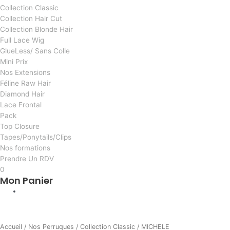
Collection Classic
Collection Hair Cut
Collection Blonde Hair
Full Lace Wig
GlueLess/ Sans Colle
Mini Prix
Nos Extensions
Féline Raw Hair
Diamond Hair
Lace Frontal
Pack
Top Closure
Tapes/Ponytails/Clips
Nos formations
Prendre Un RDV
0
Mon Panier
AI
quantité
de
Accueil
/
Nos Perruques
/
Collection Classic
/ MICHELE