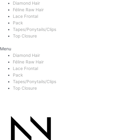
Diamond Hair
Féline Raw Hair
Lace Frontal
Pack
Tapes/Ponytails/Clips
Top Closure
Menu
Diamond Hair
Féline Raw Hair
Lace Frontal
Pack
Tapes/Ponytails/Clips
Top Closure