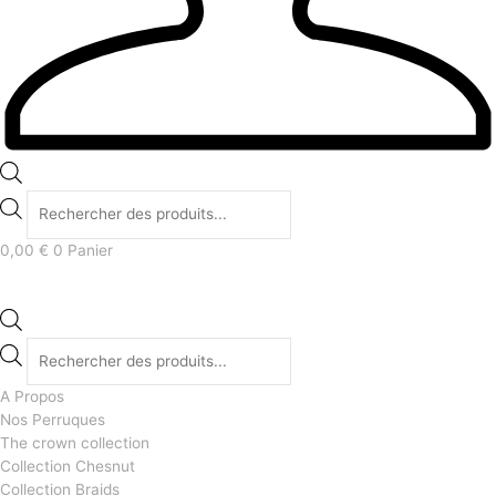
0,00
€
0
Panier
A Propos
Nos Perruques
The crown collection
Collection Chesnut
Collection Braids