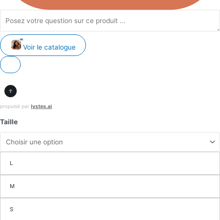
AI
Voir le catalogue
propulsé par
lystes.ai
Taille
L
M
S