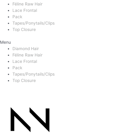
Féline Raw Hair
Lace Frontal
Pack
Tapes/Ponytails/Clips
Top Closure
Menu
Diamond Hair
Féline Raw Hair
Lace Frontal
Pack
Tapes/Ponytails/Clips
Top Closure