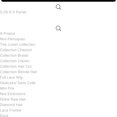
0,00
€
0
Panier
A Propos
Nos Perruques
The crown collection
Collection Chesnut
Collection Braids
Collection Classic
Collection Hair Cut
Collection Blonde Hair
Full Lace Wig
GlueLess/ Sans Colle
Mini Prix
Nos Extensions
Féline Raw Hair
Diamond Hair
Lace Frontal
Pack