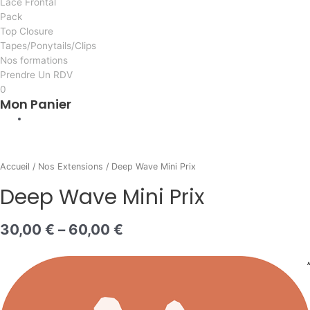
Lace Frontal
Pack
Top Closure
Tapes/Ponytails/Clips
Nos formations
Prendre Un RDV
0
Mon Panier
AI
quantité
de
Accueil
/
Nos Extensions
/ Deep Wave Mini Prix
Deep
Deep Wave Mini Prix
Wave
Mini
Prix
30,00
€
–
60,00
€
A