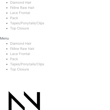
Diamond Hair
Féline Raw Hair
Lace Frontal
Pack
Tapes/Ponytails/Clips
Top Closure
Menu
Diamond Hair
Féline Raw Hair
Lace Frontal
Pack
Tapes/Ponytails/Clips
Top Closure