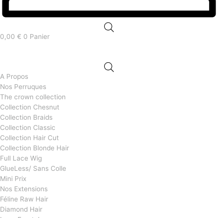
0,00
€
0
Panier
A Propos
Nos Perruques
The crown collection
Collection Chesnut
Collection Braids
Collection Classic
Collection Hair Cut
Collection Blonde Hair
Full Lace Wig
GlueLess/ Sans Colle
Mini Prix
Nos Extensions
Féline Raw Hair
Diamond Hair