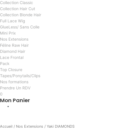
Collection Classic
Collection Hair Cut
Collection Blonde Hair
Full Lace Wig
GlueLess/ Sans Colle
Mini Prix
Nos Extensions
Féline Raw Hair
Diamond Hair
Lace Frontal
Pack
Top Closure
Tapes/Ponytails/Clips
Nos formations
Prendre Un RDV
0
Mon Panier
AI
quantité
de
Accueil
/
Nos Extensions
/ Yaki DIAMONDS