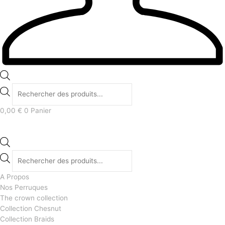
0,00
€
0
Panier
A Propos
Nos Perruques
The crown collection
Collection Chesnut
Collection Braids