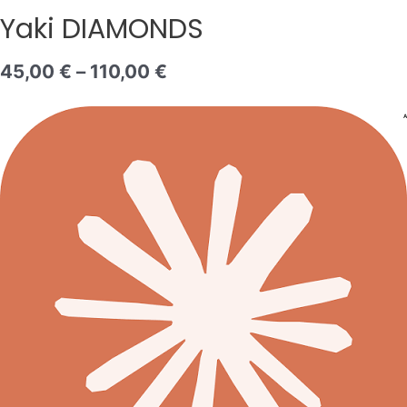
Yaki
Yaki DIAMONDS
DIAMONDS
45,00
€
–
110,00
€
A