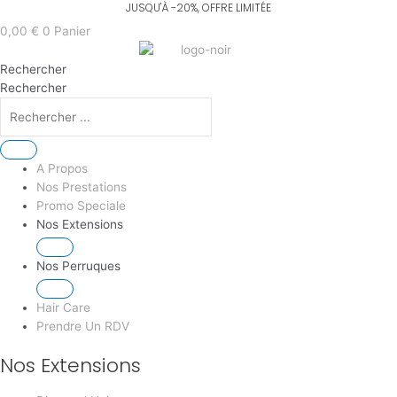
Aller
Recherche
Recherche
Recherche
Recherche
au
de
de
de
de
0,00
€
0
Panier
contenu
produits
produits
produits
produits
Rechercher
Rechercher
A Propos
Nos Prestations
Promo Speciale
Nos Extensions
Nos Perruques
Hair Care
Prendre Un RDV
Nos Extensions